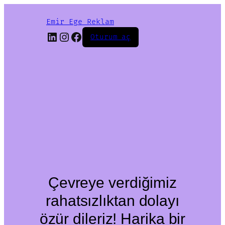
Emir Ege Reklam
LinkedIn
Instagram
Facebook
Oturum aç
Çevreye verdiğimiz
rahatsızlıktan dolayı
özür dileriz! Harika bir