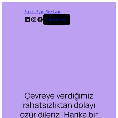
Emir Ege Reklam
LinkedIn
Instagram
Facebook
Oturum aç
Çevreye verdiğimiz
rahatsızlıktan dolayı
özür dileriz! Harika bir